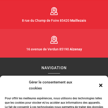
8 rue du Champ de Foire 85420
Maillezais
16 avenue de Verdun 85190
Aizenay
NAVIGATION
Accueil
Contact
Plan du site
Gérer le consentement aux
cookies
Secteurs
Mentions légales
Pour offrir les meilleures expériences, nous utilisons des technologies telles
que les cookies pour stocker et/ou accéder aux informations des appareils.
Le fait de consentir à ces technologies nous permettra de traiter des données