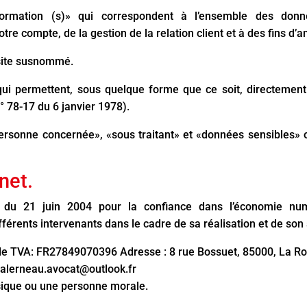
rmation (s)» qui correspondent à l’ensemble des donnée
otre compte, de la gestion de la relation client et à des fins d’a
 site susnommé.
qui permettent, sous quelque forme que ce soit, directement 
n° 78-17 du 6 janvier 1978).
rsonne concernée», «sous traitant» et «données sensibles» on
net.
5 du 21 juin 2004 pour la confiance dans l’économie numér
ifférents intervenants dans le cadre de sa réalisation et de son 
VA: FR27849070396 Adresse : 8 rue Bossuet, 85000, La Ro
erneau.avocat@outlook.fr
sique ou une personne morale.