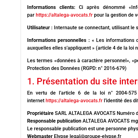
Informations clients:
Ci après dénommé «Info
par
https://altalega-avocats.fr
pour la gestion de v
Utilisateur :
Internaute se connectant, utilisant le
Informations personnelles :
« Les informations 
auxquelles elles s’appliquent » (article 4 de la loi 
Les termes «données à caractère personnel», «pe
Protection des Données (RGPD: n° 2016-679)
1. Présentation du site inter
En vertu de l’article 6 de la loi n° 2004-57
internet
https://altalega-avocats.fr
l’identité des d
Propriétaire
SARL ALTALEGA AVOCATS Numéro de T
Responsable publication
ALTALEGA AVOCATS mgal
Le responsable publication est une personne phy
Webmaster
Elypse legal@groupe-elypse.fr