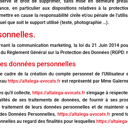
éserve le droit de supprimer, sans mise en demeure préal
rance, en particulier aux dispositions relatives à la protec
 mettre en cause la responsabilité civile et/ou pénale de l’ut
uel que soit le support utilisé (texte, photographie …).
sonnelles.
rnant la communication marketing, la loi du 21 Juin 2014 pou
e du Règlement Général sur la Protection des Données (RGPD: 
des données personnelles
 cadre de la création du compte personnel de l’Utilisateur e
neau
https://altalega-avocats.fr
est représenté par Mme Galerne
 qu’il collecte,
https://altalega-avocats.fr
s’engage à respecter 
alités de ses traitements de données, de fournir à ses prosp
traitement de leurs données personnelles et de maintenir un
 des Données Personnelles,
https://altalega-avocats.fr
prend t
nnelles au regard des finalités pour lesquelles
https://altalega