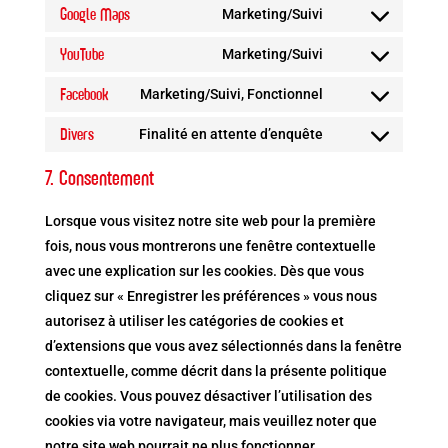
to
Google Maps
Marketing/Suivi
google-
Consent
service
fonts
to
YouTube
Marketing/Suivi
google-
Consent
service
recaptcha
to
Facebook
Marketing/Suivi, Fonctionnel
google-
Consent
service
maps
to
Divers
Finalité en attente d’enquête
youtube
Consent
service
to
7. Consentement
facebook
service
divers
Lorsque vous visitez notre site web pour la première
fois, nous vous montrerons une fenêtre contextuelle
avec une explication sur les cookies. Dès que vous
cliquez sur « Enregistrer les préférences » vous nous
autorisez à utiliser les catégories de cookies et
d’extensions que vous avez sélectionnés dans la fenêtre
contextuelle, comme décrit dans la présente politique
de cookies. Vous pouvez désactiver l’utilisation des
cookies via votre navigateur, mais veuillez noter que
notre site web pourrait ne plus fonctionner