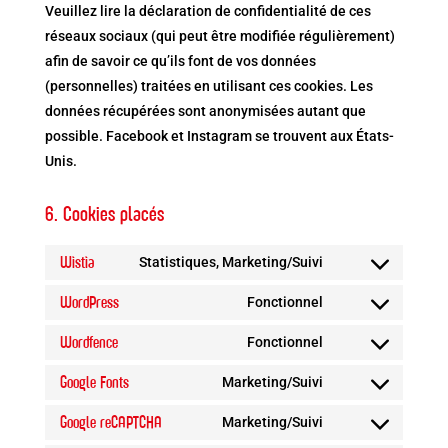
Veuillez lire la déclaration de confidentialité de ces
réseaux sociaux (qui peut être modifiée régulièrement)
afin de savoir ce qu’ils font de vos données
(personnelles) traitées en utilisant ces cookies. Les
données récupérées sont anonymisées autant que
possible. Facebook et Instagram se trouvent aux États-
Unis.
6. Cookies placés
Wistia
Statistiques, Marketing/Suivi
Consent
to
WordPress
Fonctionnel
Consent
service
to
Wordfence
Fonctionnel
wistia
Consent
service
to
Google Fonts
Marketing/Suivi
wordpress
Consent
service
to
Google reCAPTCHA
Marketing/Suivi
wordfence
Consent
service