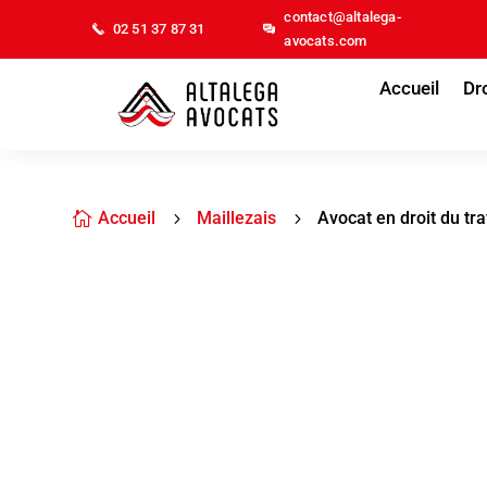
contact@altalega-
02 51 37 87 31
avocats.com
Accueil
Dro
Accueil
Maillezais
Avocat en droit du tra

5
5