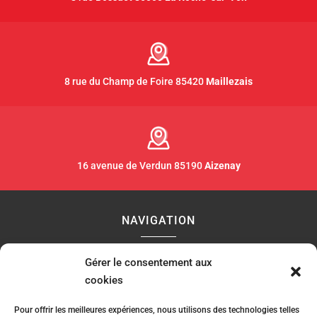
8 rue du Champ de Foire 85420
Maillezais
16 avenue de Verdun 85190
Aizenay
NAVIGATION
Gérer le consentement aux
Accueil
Contact
Plan du site
cookies
Secteurs
Mentions légales
Pour offrir les meilleures expériences, nous utilisons des technologies telles